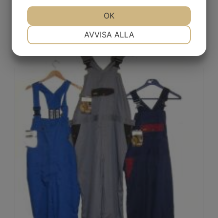
JA
NEJ
OK
JA
NEJ
Blåkläder Hängselbyxa
NÖDVÄNDIG
INSTÄLLNINGAR
AVVISA ALLA
JA
NEJ
JA
NEJ
MARKNADSFÖRING
STATISTIK