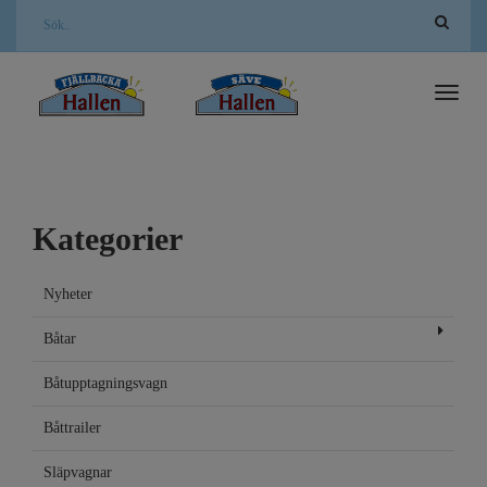
Toggl
naviga
Kategorier
Nyheter
Båtar
Båtupptagningsvagn
Båttrailer
Släpvagnar