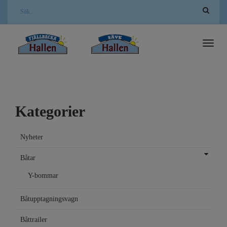
Toggl
naviga
Kategorier
Nyheter
Båtar
Y-bommar
Båtupptagningsvagn
Båttrailer