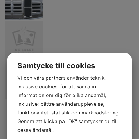
Samtycke till cookies
Vi och våra partners använder teknik,
inklusive cookies, för att samla in
information om dig för olika ändamål,
390 Catch är allroundbåten som passar de flesta. Lätt och
inklusive: bättre användarupplevelse,
trevlig att hantera men ändå förvånansvärt rymlig, som alla
funktionalitet, statistik och marknadsföring.
Kimple är den naturligtvis helsvetsad. 390 Catch passar
Genom att klicka på "OK" samtycker du till
utmärkt för både motor och rodd med goda sjöegenskaper
som passar fint i sjö och innerskärgård. Den nya
dessa ändamål.
skrovformen med bredare akter ger båten ännu bättre