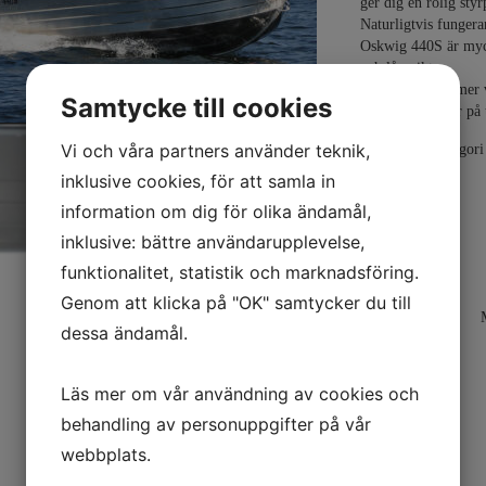
ger dig en rolig styr
Naturligtvis funger
Oskwig 440S är myck
och låg vikt.
Våra båtar kommer vä
Samtycke till cookies
isolerande dynor på
Vi och våra partners använder teknik,
CE-märkt i kategori
inklusive cookies, för att samla in
information om dig för olika ändamål,
inklusive: bättre användarupplevelse,
funktionalitet, statistik och marknadsföring.
Genom att klicka på "OK" samtycker du till
dessa ändamål.
Läs mer om vår användning av cookies och
behandling av personuppgifter på vår
webbplats.