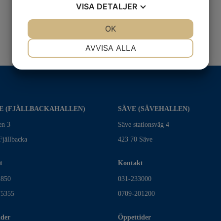
VISA
DETALJER
JA
NEJ
OK
JA
NEJ
NÖDVÄNDIG
INSTÄLLNINGAR
AVVISA ALLA
JA
NEJ
JA
NEJ
MARKNADSFÖRING
STATISTIK
E (FJÄLLBACKAHALLEN)
SÄVE (SÄVEHALLEN)
en 3
Säve stationsväg 4
Fjällbacka
423 70 Säve
t
Kontakt
2850
031-233000
75355
0709-201200
ider
Öppettider