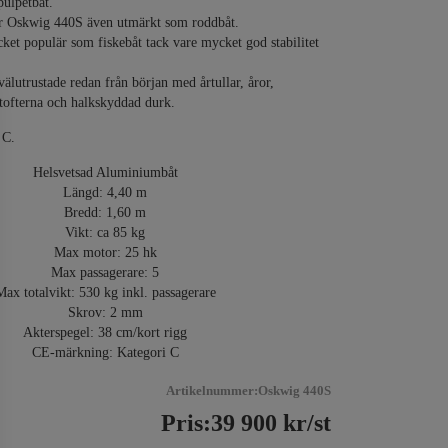
pulpetbåt.
ar Oskwig 440S även utmärkt som roddbåt.
et populär som fiskebåt tack vare mycket god stabilitet
lutrustade redan från början med årtullar, åror,
 tofterna och halkskyddad durk.
 C.
Helsvetsad Aluminiumbåt
Längd: 4,40 m
Bredd: 1,60 m
Vikt: ca 85 kg
Max motor: 25 hk
Max passagerare: 5
Max totalvikt: 530 kg inkl. passagerare
Skrov: 2 mm
Akterspegel: 38 cm/kort rigg
CE-märkning: Kategori C
Artikelnummer:Oskwig 440S
Pris:
39 900
kr
/st