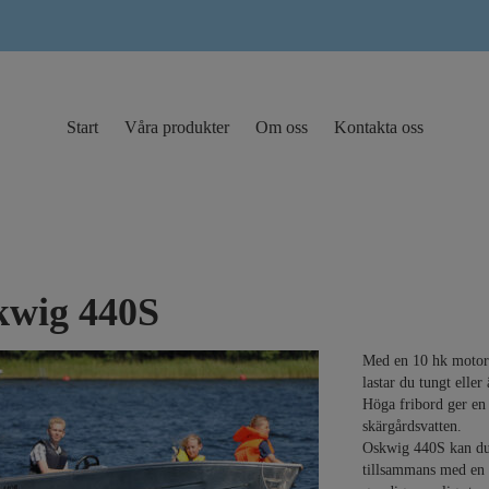
Start
Våra produkter
Om oss
Kontakta oss
kwig 440S
Med en 10 hk motor 
lastar du tungt elle
Höga fribord ger en p
skärgårdsvatten.
Oskwig 440S kan du 
tillsammans med en 